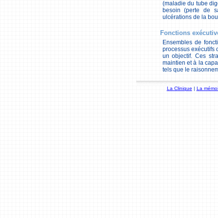
(maladie du tube dige
besoin (perte de 
ulcérations de la bo
Fonctions exécutiv
Ensembles de foncti
processus exécutifs c
un objectif. Ces st
maintien et à la capa
tels que le raisonnemen
La Clinique
|
La mémoi