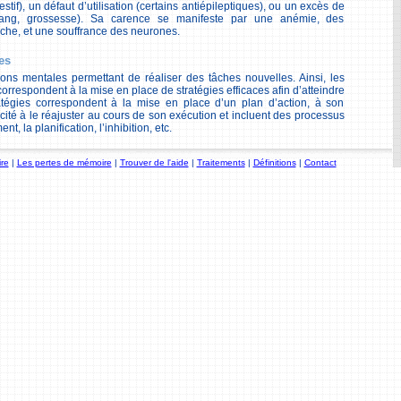
stif), un défaut d’utilisation (certains antiépileptiques), ou un excès de
sang, grossesse). Sa carence se manifeste par une anémie, des
uche, et une souffrance des neurones.
es
ons mentales permettant de réaliser des tâches nouvelles. Ainsi, les
orrespondent à la mise en place de stratégies efficaces afin d’atteindre
ratégies correspondent à la mise en place d’un plan d’action, à son
cité à le réajuster au cours de son exécution et incluent des processus
t, la planification, l’inhibition, etc.
re
|
Les pertes de mémoire
|
Trouver de l'aide
|
Traitements
|
Définitions
|
Contact