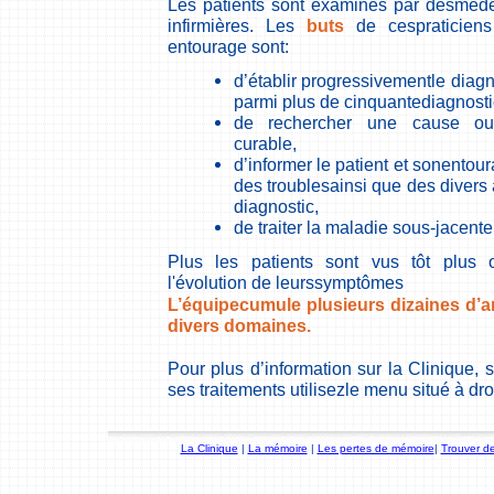
Les patients sont examinés par desméde
infirmières. Les
buts
de cespraticiens
entourage sont:
d’établir progressivementle diag
parmi plus de cinquantediagnosti
de rechercher une cause ou u
curable,
d’informer le patient et sonentou
des troublesainsi que des divers 
diagnostic,
de traiter la maladie sous-jacen
Plus les patients sont vus tôt plus 
l'évolution de leurssymptômes
L’équipecumule plusieurs dizaines d’
divers domaines.
Pour plus d’information sur la Clinique, s
ses traitements utilisezle menu situé à dro
La Clinique
|
La mémoire
|
Les pertes de mémoire
|
Trouver de