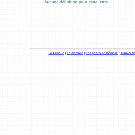
Aucune définition pour cette lettre
La Clinique
|
La mémoire
|
Les pertes de mémoire
|
Trouver de