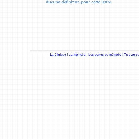
Aucune définition pour cette lettre
La Clinique
|
La mémoire
|
Les pertes de mémoire
|
Trouver de