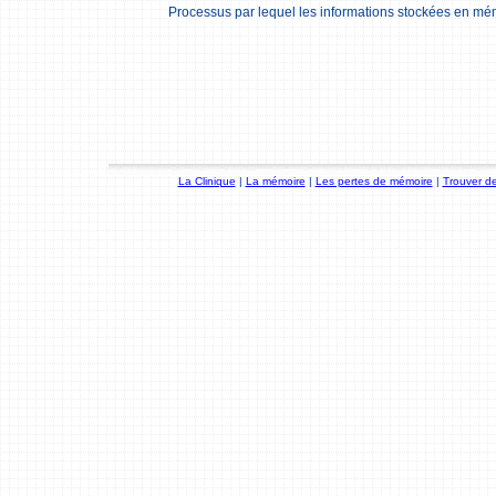
Processus par lequel les informations stockées en mém
La Clinique
|
La mémoire
|
Les pertes de mémoire
|
Trouver de