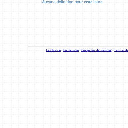
Aucune définition pour cette lettre
La Clinique
|
La mémoire
|
Les pertes de mémoire
|
Trouver de