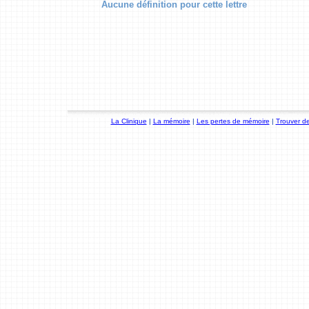
Aucune définition pour cette lettre
La Clinique
|
La mémoire
|
Les pertes de mémoire
|
Trouver de