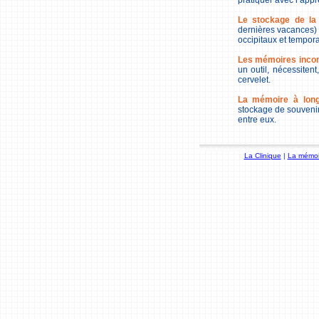
pratiquer avec l’appr
Le stockage de la
dernières vacances) s
occipitaux et tempora
Les mémoires inco
un outil, nécessiten
cervelet.
La mémoire à long
stockage de souveni
entre eux.
La Clinique
|
La mémoi