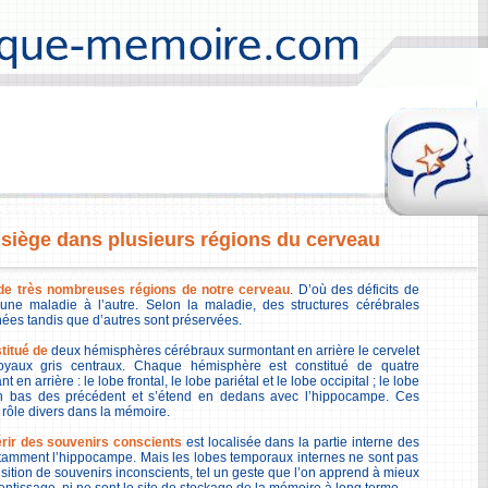
siège dans plusieurs régions du cerveau
 de très nombreuses régions de notre cerveau
. D’où des déficits de
une maladie à l’autre. Selon la maladie, des structures cérébrales
hées tandis que d’autres sont préservées.
titué de
deux hémisphères cérébraux surmontant en arrière le cervelet
oyaux gris centraux. Chaque hémisphère est constitué de quatre
t en arrière : le lobe frontal, le lobe pariétal et le lobe occipital ; le lobe
en bas des précédent et s’étend en dedans avec l’hippocampe. Ces
 rôle divers dans la mémoire.
rir des souvenirs conscients
est localisée dans la partie interne des
tamment l’hippocampe. Mais les lobes temporaux internes ne sont pas
sition de souvenirs inconscients, tel un geste que l’on apprend à mieux