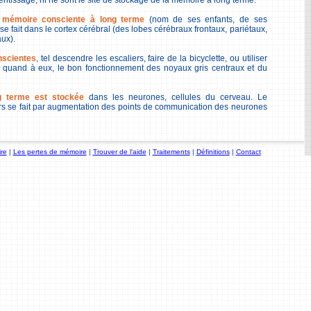
entissage, ni ne sont le site de stockage de la mémoire à long terme.
 mémoire consciente à long terme
(nom de ses enfants, de ses
e fait dans le cortex cérébral (des lobes cérébraux frontaux, pariétaux,
ux).
nscientes
, tel descendre les escaliers, faire de la bicyclette, ou utiliser
t, quand à eux, le bon fonctionnement des noyaux gris centraux et du
 terme est stockée
dans les neurones, cellules du cerveau. Le
rs se fait par augmentation des points de communication des neurones
re
|
Les pertes de mémoire
|
Trouver de l'aide
|
Traitements
|
Définitions
|
Contact