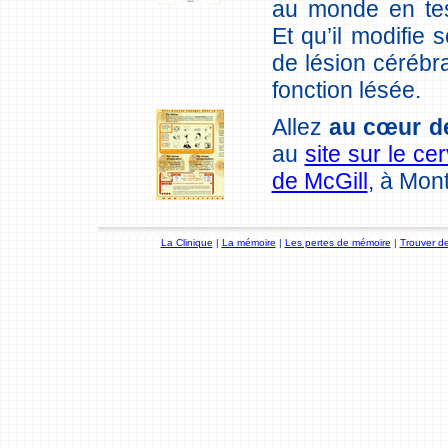
au monde en tes
Et qu’il modifie 
de lésion cérébra
fonction lésée.
Allez
au cœur d
au
site sur le ce
de McGill
, à Mont
La Clinique
|
La mémoire
|
Les pertes de mémoire
|
Trouver de