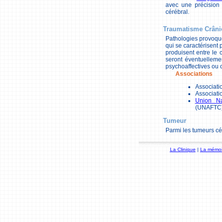
avec une précision 
cérébral.
Traumatisme Crâni
Pathologies provoqué
qui se caractérisent
produisent entre le 
seront éventuellemen
psychoaffectives ou
Associations
Associati
Associatio
Union Na
(UNAFTC
Tumeur
Parmi les tumeurs cé
La Clinique
|
La mémoi