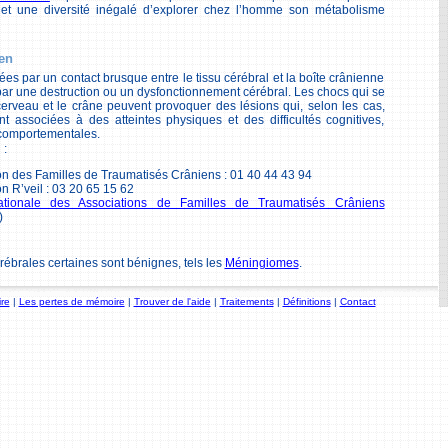
et une diversité inégalé d’explorer chez l’homme son métabolisme
en
es par un contact brusque entre le tissu cérébral et la boîte crânienne
 par une destruction ou un dysfonctionnement cérébral. Les chocs qui se
cerveau et le crâne peuvent provoquer des lésions qui, selon les cas,
t associées à des atteintes physiques et des difficultés cognitives,
 comportementales.
:
on des Familles de Traumatisés Crâniens : 01 40 44 43 94
n R’veil : 03 20 65 15 62
tionale des Associations de Familles de Traumatisés Crâniens
)
rébrales certaines sont bénignes, tels les
Méningiomes
.
re
|
Les pertes de mémoire
|
Trouver de l'aide
|
Traitements
|
Définitions
|
Contact