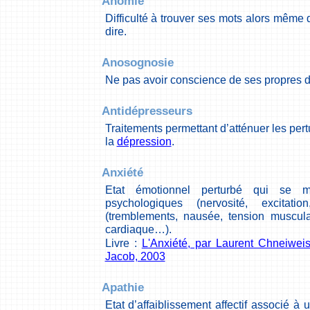
Anomie
Difficulté à trouver ses mots alors même q
dire.
Anosognosie
Ne pas avoir conscience de ses propres dif
Antidépresseurs
Traitements permettant d’atténuer les pert
la
dépression
.
Anxiété
Etat émotionnel perturbé qui se m
psychologiques (nervosité, excitat
(tremblements, nausée, tension muscula
cardiaque…).
Livre :
L'Anxiété, par Laurent Chneiweiss
Jacob, 2003
Apathie
Etat d’affaiblissement affectif associé à